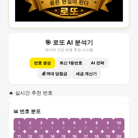
🎯 로또 AI 분석기
데이터 기반 번호 추천 시스템
번호 생성
최신 1등번호
AI 전략
💰 역대 당첨금
세금 계산기
🔥 실시간 추천 번호
📊 번호 분포
1
2
3
4
5
6
7
8
9
10
0
0
0
0
0
0
0
0
0
0
11
12
13
14
15
16
17
18
19
20