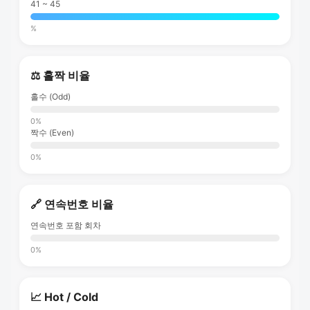
41 ~ 45
%
⚖️ 홀짝 비율
홀수 (Odd)
0%
짝수 (Even)
0%
🔗 연속번호 비율
연속번호 포함 회차
0%
📈 Hot / Cold