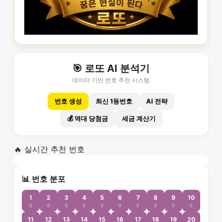
🎯 로또 AI 분석기
데이터 기반 번호 추천 시스템
번호 생성
최신 1등번호
AI 전략
💰 역대 당첨금
세금 계산기
🔥 실시간 추천 번호
📊 번호 분포
1
2
3
4
5
6
7
8
9
10
0
0
0
0
0
0
0
0
0
0
11
12
13
14
15
16
17
18
19
20