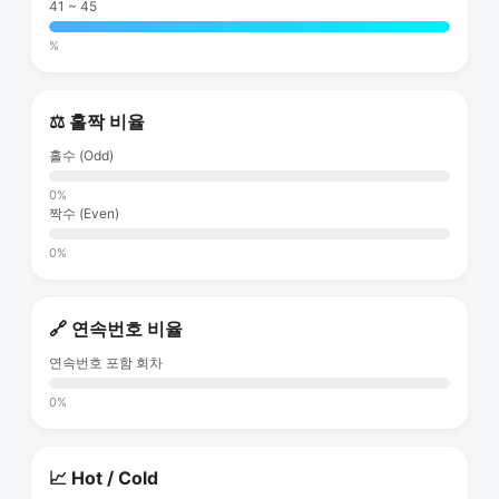
41 ~ 45
%
⚖️ 홀짝 비율
홀수 (Odd)
0%
짝수 (Even)
0%
🔗 연속번호 비율
연속번호 포함 회차
0%
📈 Hot / Cold