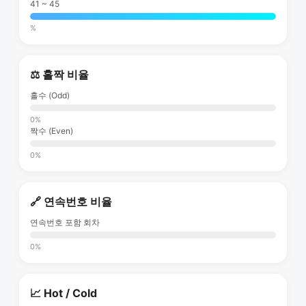
41 ~ 45
%
⚖️ 홀짝 비율
홀수 (Odd)
0%
짝수 (Even)
0%
🔗 연속번호 비율
연속번호 포함 회차
0%
📈 Hot / Cold