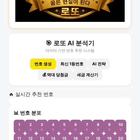
🎯 로또 AI 분석기
데이터 기반 번호 추천 시스템
번호 생성
최신 1등번호
AI 전략
💰 역대 당첨금
세금 계산기
🔥 실시간 추천 번호
📊 번호 분포
1
2
3
4
5
6
7
8
9
10
0
0
0
0
0
0
0
0
0
0
11
12
13
14
15
16
17
18
19
20