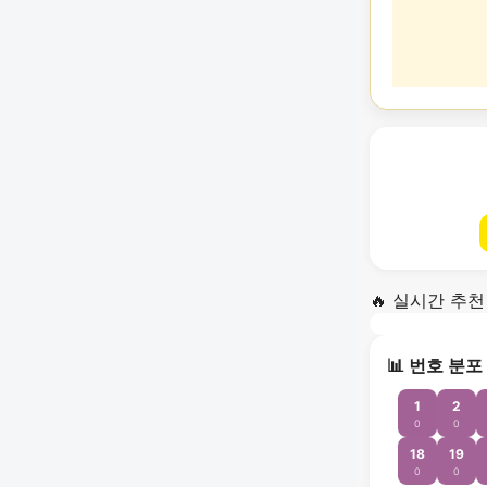
🔥 실시간 추천
📊 번호 분포
1
2
0
0
18
19
0
0