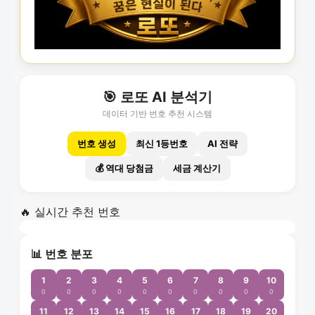
🎯 로또 AI 분석기
데이터 기반 번호 추천 시스템
번호 생성
최신 1등번호
AI 전략
💰 역대 당첨금
세금 계산기
🔥 실시간 추천 번호
📊 번호 분포
1
2
3
4
5
6
7
8
9
10
0
0
0
0
0
0
0
0
0
0
11
12
13
14
15
16
17
18
19
20