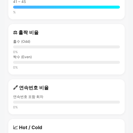
41 ~ 45
%
⚖️ 홀짝 비율
홀수 (Odd)
0%
짝수 (Even)
0%
🔗 연속번호 비율
연속번호 포함 회차
0%
📈 Hot / Cold