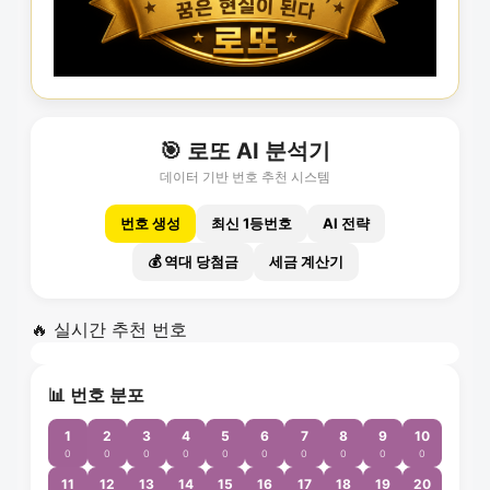
🎯 로또 AI 분석기
데이터 기반 번호 추천 시스템
번호 생성
최신 1등번호
AI 전략
💰 역대 당첨금
세금 계산기
🔥 실시간 추천 번호
📊 번호 분포
1
2
3
4
5
6
7
8
9
10
0
0
0
0
0
0
0
0
0
0
11
12
13
14
15
16
17
18
19
20