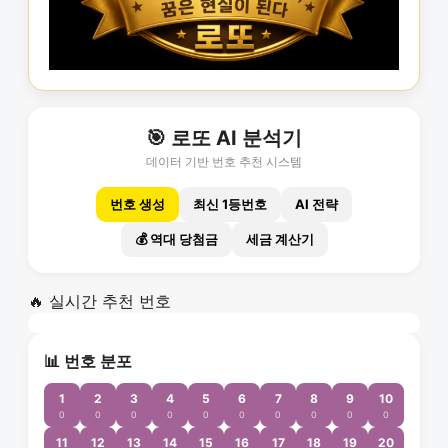
🎯 로또 AI 분석기
데이터 기반 번호 추천 시스템
번호 생성
최신 1등번호
AI 전략
💰 역대 당첨금
세금 계산기
🔥 실시간 추천 번호
📊 번호 분포
1
2
3
4
5
6
7
8
9
10
0
0
0
0
0
0
0
0
0
0
11
12
13
14
15
16
17
18
19
20