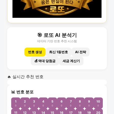
🎯 로또 AI 분석기
데이터 기반 번호 추천 시스템
번호 생성
최신 1등번호
AI 전략
💰 역대 당첨금
세금 계산기
🔥 실시간 추천 번호
📊 번호 분포
1
2
3
4
5
6
7
8
9
10
0
0
0
0
0
0
0
0
0
0
11
12
13
14
15
16
17
18
19
20