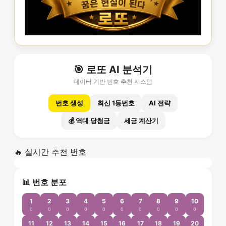
🎯 로또 AI 분석기
데이터 기반 번호 추천 시스템
번호 생성
최신 1등번호
AI 전략
💰 역대 당첨금
세금 계산기
🔥 실시간 추천 번호
📊 번호 분포
1
2
3
4
5
6
7
8
9
10
0
0
0
0
0
0
0
0
0
0
11
12
13
14
15
16
17
18
19
20