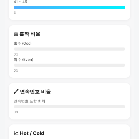
41 ~ 45
%
⚖️ 홀짝 비율
홀수 (Odd)
0%
짝수 (Even)
0%
🔗 연속번호 비율
연속번호 포함 회차
0%
📈 Hot / Cold