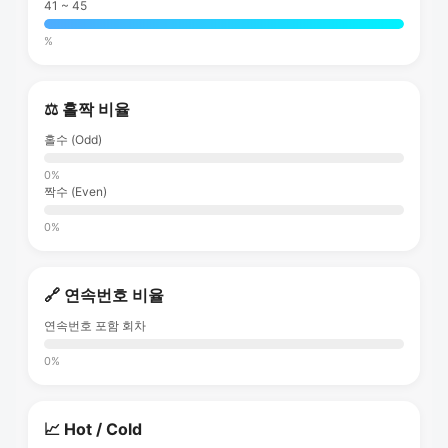
41 ~ 45
%
⚖️ 홀짝 비율
홀수 (Odd)
0%
짝수 (Even)
0%
🔗 연속번호 비율
연속번호 포함 회차
0%
📈 Hot / Cold