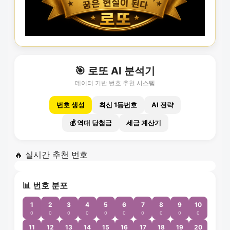
🎯 로또 AI 분석기
데이터 기반 번호 추천 시스템
번호 생성
최신 1등번호
AI 전략
💰 역대 당첨금
세금 계산기
🔥 실시간 추천 번호
📊 번호 분포
1
2
3
4
5
6
7
8
9
10
0
0
0
0
0
0
0
0
0
0
11
12
13
14
15
16
17
18
19
20