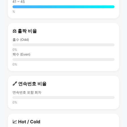
41 ~ 45
%
⚖️ 홀짝 비율
홀수 (Odd)
0%
짝수 (Even)
0%
🔗 연속번호 비율
연속번호 포함 회차
0%
📈 Hot / Cold