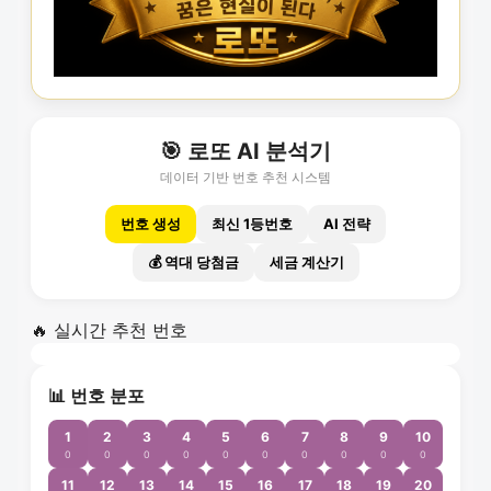
🎯 로또 AI 분석기
데이터 기반 번호 추천 시스템
번호 생성
최신 1등번호
AI 전략
💰 역대 당첨금
세금 계산기
🔥 실시간 추천 번호
📊 번호 분포
1
2
3
4
5
6
7
8
9
10
0
0
0
0
0
0
0
0
0
0
11
12
13
14
15
16
17
18
19
20