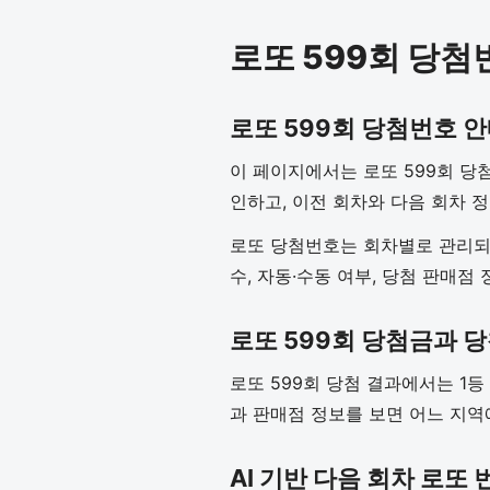
로또 599회 당첨
로또 599회 당첨번호 
이 페이지에서는 로또 599회 당
인하고, 이전 회차와 다음 회차 
로또 당첨번호는 회차별로 관리되기
수, 자동·수동 여부, 당첨 판매점
로또 599회 당첨금과 
로또 599회 당첨 결과에서는 1등
과 판매점 정보를 보면 어느 지역
AI 기반 다음 회차 로또 