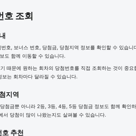
번호 조회
안내
첨번호, 보너스 번호, 당첨금, 당첨지역 정보를 확인할 수 있습니
정보도 함께 이동할 수 있습니다.
 때문에 원하는 회차의 당첨번호를 직접 조회하는 것이 중요합니
 정보는 회차마다 달라질 수 있습니다.
당첨지역
 당첨금뿐 아니라 2등, 3등, 4등, 5등 당첨금 정보도 함께 확
에서 당첨이 많이 나왔는지도 살펴볼 수 있습니다.
번호 추천